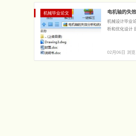
电机轴的失效
机械毕业论文
机械设计毕业论
析和优化设计 目 录 前 言...
02月06日
浏览