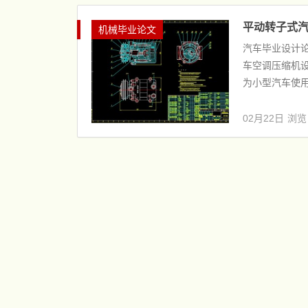
平动转子式汽
机械毕业论文
汽车毕业设计论
车空调压缩机设
为小型汽车使用
02月22日
浏览