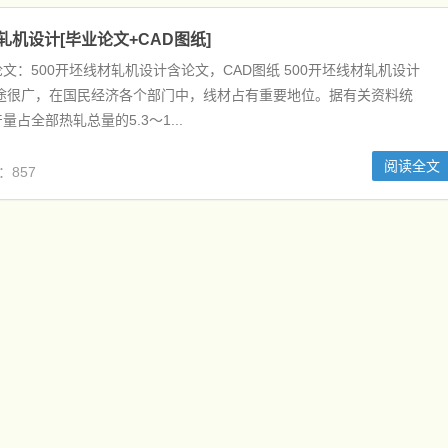
轧机设计[毕业论文+CAD图纸]
文：500开坯线材轧机设计含论文，CAD图纸 500开坯线材轧机设计
用途很广，在国民经济各个部门中，线材占有重要地位。据有关资料统
占全部热轧总量的5.3～1...
阅读全文
：857