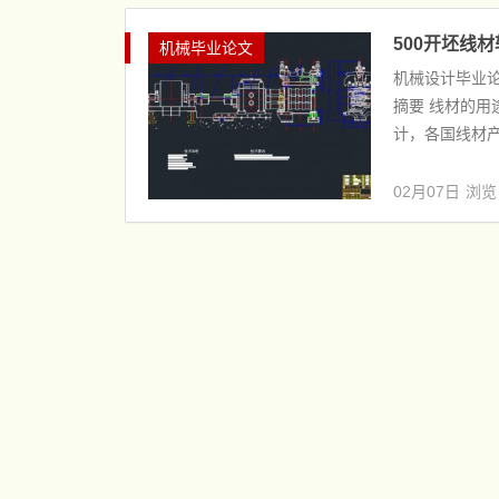
500开坯线材
机械毕业论文
机械设计毕业论
摘要 线材的
计，各国线材产量
02月07日
浏览