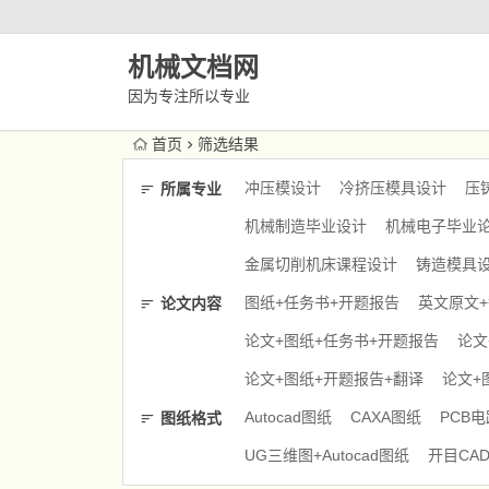
机械文档网
因为专注所以专业
首页
筛选结果
冲压模设计
冷挤压模具设计
压
所属专业
机械制造毕业设计
机械电子毕业
金属切削机床课程设计
铸造模具
图纸+任务书+开题报告
英文原文
论文内容
论文+图纸+任务书+开题报告
论文
论文+图纸+开题报告+翻译
论文+
Autocad图纸
CAXA图纸
PCB
图纸格式
UG三维图+Autocad图纸
开目CA