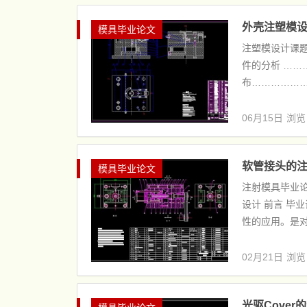
外壳注塑模设
模具毕业论文
注塑模设计课题
件的分析 ……
布…………………
06月15日
浏览
软管接头的注
模具毕业论文
注射模具毕业论
设计 前言 毕
性的应用。是对
02月21日
浏览
光驱Cover