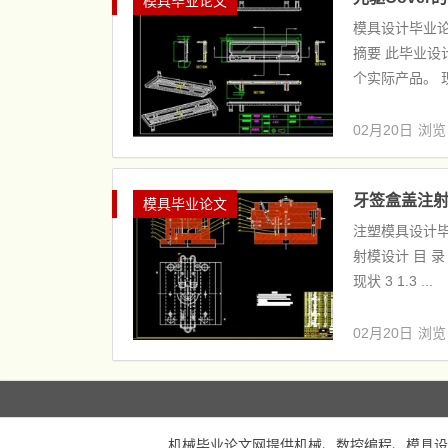
模具毕业论文
模具设计毕业论文
摘要 此毕业设
个实际产品。 现
02月20日
浏览
牙签盒盖注射
模具毕业论文
注塑模具设计毕
射模设计 目 录 
现状 3 1.3 ...
02月20日
浏览
机械毕业论文网
提供机械、数控编程、模具设