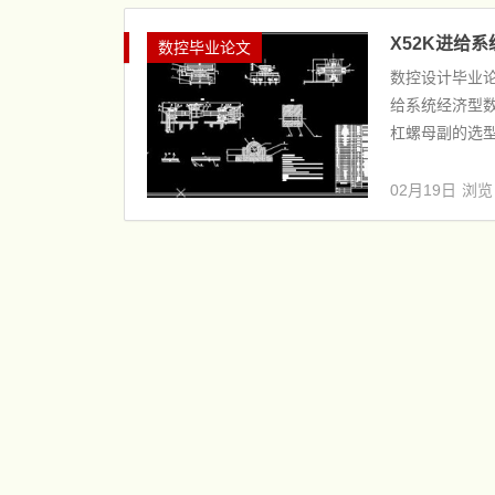
X52K进给
数控毕业论文
数控设计毕业论
给系统经济型数控改
杠螺母副的选型和
02月19日
浏览