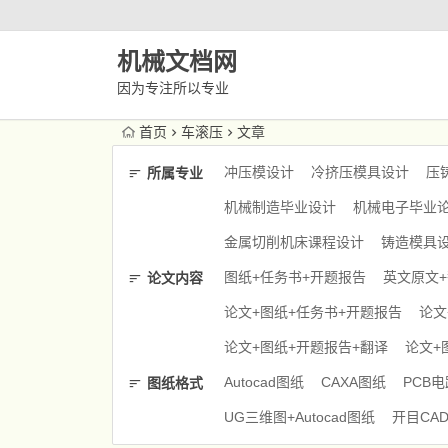
机械文档网
因为专注所以专业
首页
车滚压
文章
冲压模设计
冷挤压模具设计
压
所属专业
机械制造毕业设计
机械电子毕业
金属切削机床课程设计
铸造模具
图纸+任务书+开题报告
英文原文
论文内容
论文+图纸+任务书+开题报告
论文
论文+图纸+开题报告+翻译
论文+
Autocad图纸
CAXA图纸
PCB
图纸格式
UG三维图+Autocad图纸
开目CA