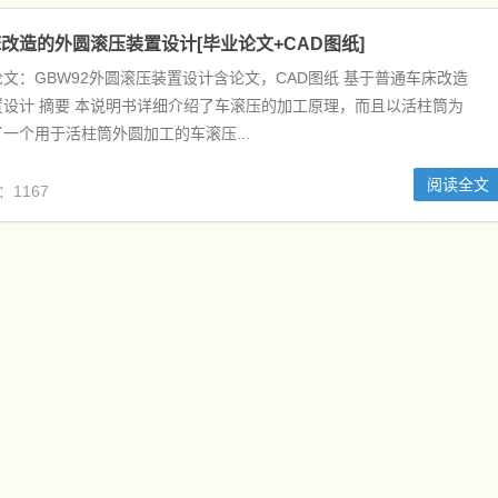
改造的外圆滚压装置设计[毕业论文+CAD图纸]
文：GBW92外圆滚压装置设计含论文，CAD图纸 基于普通车床改造
设计 摘要 本说明书详细介绍了车滚压的加工原理，而且以活柱筒为
一个用于活柱筒外圆加工的车滚压...
阅读全文
：1167