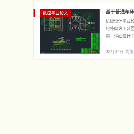
基于普通车床
数控毕业论文
机械设计毕业论
的外圆滚压装置
例，详细设计了
02月07日
浏览