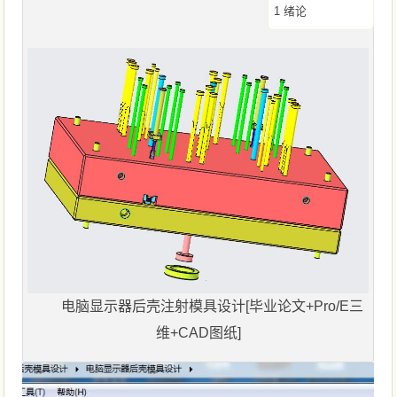
1 绪论
电脑显示器后壳注射模具设计[毕业论文+Pro/E三
维+CAD图纸]