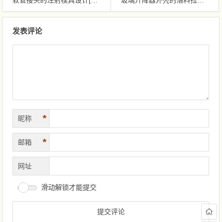
软管接头的注射模具设计[毕业论文+CAD图纸]
玻璃升降器外壳的落料拉深复合模具设计[毕业论文+CAD图纸]
文章导航
发表评论
*
昵称
*
邮箱
网址
滑动解锁才能提交