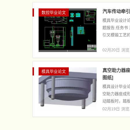
汽车传动牵引
数控毕业论文
模具毕业设计论
题报告,任务书
引叉模锻工艺的
02月20日
浏览
真空助力器座冲
模具毕业论文
图纸]
模具设计毕业论
空助力器座成形
动踏板时，踏板
02月19日
浏览