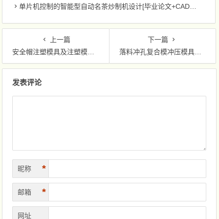
单片机控制的智能型自动名茶炒制机设计[毕业论文+CAD图纸]
上一篇
下一篇
安全帽注塑模具及注塑模腔三维造型CAD/CAM[毕业论文+CNC程序+CAD图纸]
落料冲孔复合模冲压模具毕业设计[毕业论文+CAD图纸]
文章导航
发表评论
*
昵称
*
邮箱
网址