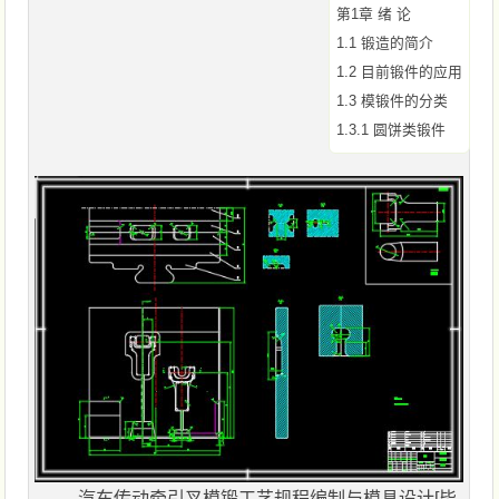
第1章 绪 论
1.1 锻造的简介
1.2 目前锻件的应用
1.3 模锻件的分类
1.3.1 圆饼类锻件
汽车传动牵引叉模锻工艺规程编制与模具设计[毕