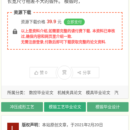
长宽尺寸相差不大的锻件。 模锻时，
资源下载
39.9
资源下载价格
元
立即支付
以上是资料介绍,如需要完整的请付费下载. 本资料已审核
过,确保内容和网页里介绍一致.
无需注册登录,付款后即可下载获取完整的论文资料.
赏
赞
0
分享
所属分类：
数控毕业论文
机械夹具论文
模具毕业论文
汽
车毕业论文
冲压成形工艺
模锻工艺毕业论文
模锻毕业设计
版权声明：
本站原创文章，于2021年2月20日