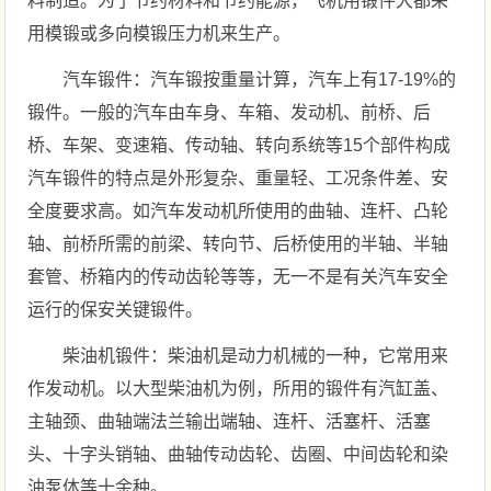
料制造。为了节约材料和节约能源，飞机用锻件大都采
用模锻或多向模锻压力机来生产。
汽车锻件：汽车锻按重量计算，汽车上有17-19%的
锻件。一般的汽车由车身、车箱、发动机、前桥、后
桥、车架、变速箱、传动轴、转向系统等15个部件构成
汽车锻件的特点是外形复杂、重量轻、工况条件差、安
全度要求高。如汽车发动机所使用的曲轴、连杆、凸轮
轴、前桥所需的前梁、转向节、后桥使用的半轴、半轴
套管、桥箱内的传动齿轮等等，无一不是有关汽车安全
运行的保安关键锻件。
柴油机锻件：柴油机是动力机械的一种，它常用来
作发动机。以大型柴油机为例，所用的锻件有汽缸盖、
主轴颈、曲轴端法兰输出端轴、连杆、活塞杆、活塞
头、十字头销轴、曲轴传动齿轮、齿圈、中间齿轮和染
油泵体等十余种。