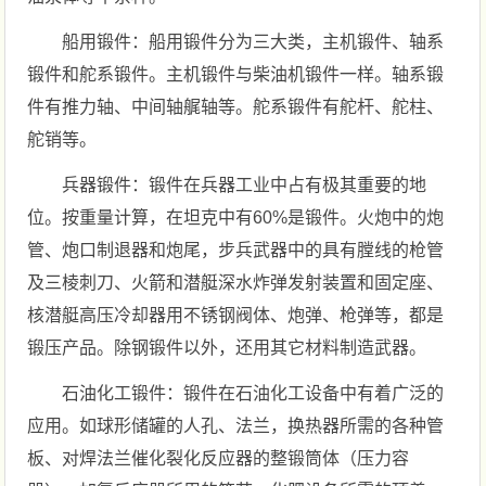
船用锻件：船用锻件分为三大类，主机锻件、轴系
锻件和舵系锻件。主机锻件与柴油机锻件一样。轴系锻
件有推力轴、中间轴艉轴等。舵系锻件有舵杆、舵柱、
舵销等。
兵器锻件：锻件在兵器工业中占有极其重要的地
位。按重量计算，在坦克中有60%是锻件。火炮中的炮
管、炮口制退器和炮尾，步兵武器中的具有膛线的枪管
及三棱刺刀、火箭和潜艇深水炸弹发射装置和固定座、
核潜艇高压冷却器用不锈钢阀体、炮弹、枪弹等，都是
锻压产品。除钢锻件以外，还用其它材料制造武器。
石油化工锻件：锻件在石油化工设备中有着广泛的
应用。如球形储罐的人孔、法兰，换热器所需的各种管
板、对焊法兰催化裂化反应器的整锻筒体（压力容