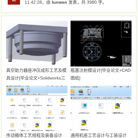
11:42:28
，由
lunwen
发表，共 3980 字。
真空助力器座冲压成形工艺及模
瓶塞注射模设计[毕业论文+CAD
具设计[毕业论文+Solidworks三
图纸]
维+CAD图纸]
传动箱体工艺规程及装备设计
通用机座工艺设计与工装设计