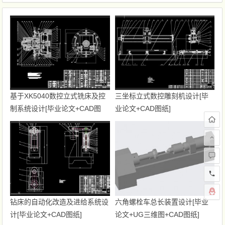
基于XK5040数控立式铣床及控
三坐标立式数控雕刻机设计[毕
制系统设计[毕业论文+CAD图
业论文+CAD图纸]
纸]
钻床的自动化改造及进给系统设
六角螺栓车总长装置设计[毕业
计[毕业论文+CAD图纸]
论文+UG三维图+CAD图纸]