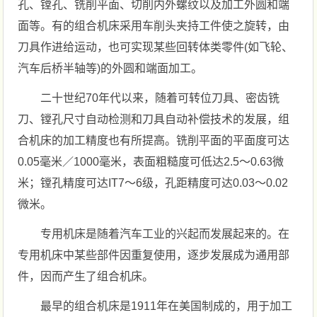
孔、镗孔、铣削平面、切削内外螺纹以及加工外圆和端
面等。有的组合机床采用车削头夹持工件使之旋转，由
刀具作进给运动，也可实现某些回转体类零件(如飞轮、
汽车后桥半轴等)的外圆和端面加工。
二十世纪70年代以来，随着可转位刀具、密齿铣
刀、镗孔尺寸自动检测和刀具自动补偿技术的发展，组
合机床的加工精度也有所提高。铣削平面的平面度可达
0.05毫米／1000毫米，表面粗糙度可低达2.5～0.63微
米；镗孔精度可达IT7～6级，孔距精度可达0.03～0.02
微米。
专用机床是随着汽车工业的兴起而发展起来的。在
专用机床中某些部件因重复使用，逐步发展成为通用部
件，因而产生了组合机床。
最早的组合机床是1911年在美国制成的，用于加工