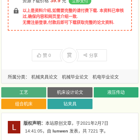
39.9
资源下载价格
元
立即支付
以上是资料介绍,如需要完整的请付费下载. 本资料已审核
过,确保内容和网页里介绍一致.
无需注册登录,付款后即可下载获取完整的论文资料.
赏
赞
0
分享
所属分类：
机械夹具论文
机械毕业论文
机电毕业论文
工艺
机床设计论文
液压传动
组合机床
钻夹具
版权声明：
本站原创文章，于2021年2月7日
14:41:05
，由
lunwen
发表，共 7221 字。