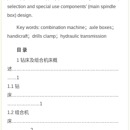
selection and special use components’ (main spindle
box) design.
Key words: combination machine；axle boxes；
handicraft；drills clamp；hydraulic transmission
目 录
1 钻床及组合机床概
述……………………………………………………………
……1
1.1 钻
床……………………………………………………………
…………………1
1.2 组合机
床……………………………………………………………
……………2