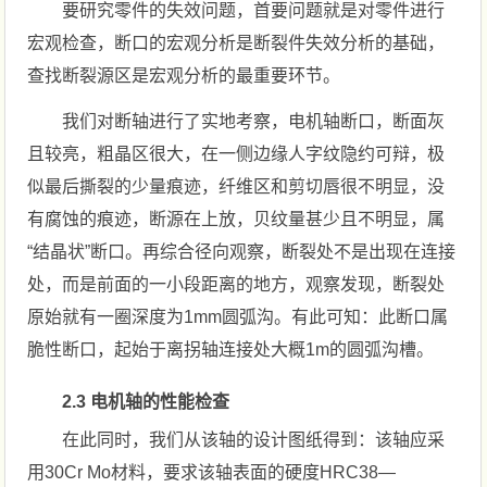
要研究零件的失效问题，首要问题就是对零件进行
宏观检查，断口的宏观分析是断裂件失效分析的基础，
查找断裂源区是宏观分析的最重要环节。
我们对断轴进行了实地考察，电机轴断口，断面灰
且较亮，粗晶区很大，在一侧边缘人字纹隐约可辩，极
似最后撕裂的少量痕迹，纤维区和剪切唇很不明显，没
有腐蚀的痕迹，断源在上放，贝纹量甚少且不明显，属
“结晶状”断口。再综合径向观察，断裂处不是出现在连接
处，而是前面的一小段距离的地方，观察发现，断裂处
原始就有一圈深度为1mm圆弧沟。有此可知：此断口属
脆性断口，起始于离拐轴连接处大概1m的圆弧沟槽。
2.3 电机轴的性能检查
在此同时，我们从该轴的设计图纸得到：该轴应采
用30Cr Mo材料，要求该轴表面的硬度HRC38—