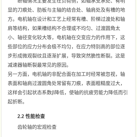
断轴情况主要发生在负荷侧，如轴承支承处、有明
显的刀痕处、肋板与主轴的结合处、轴肩处及有槽的地
方。电机轴在设计和工艺上经常有槽、阶梯过渡处和轴
肩等结构，如果槽结构不合理或不均匀、过渡圆角太
小、轴径变化较大等，电机轴在交变应力的作用下，这
些部位的应力分布会极不均匀，在应力特别高的部位逐
步形成微观裂纹且逐渐扩展，导致突然脆性断裂。这是
减速器轴断裂最常见的原因。
另一方面，电机轴的非配合面在加工时经常被忽视，轴
表面和轴肩过渡圆角处常留有刀痕，表面粗糙度过大，
这样会引起状态系数β降低，使轴的抗疲劳能力降低而引
起折断。
2.2 性能检查
齿轮轴的宏观检查