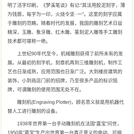
明了活字印刷，《梦溪笔谈》有记:“其法用胶泥刻字，薄
为钱唇，每字为一印，火烧令坚··一”。这里的刻字应属
于雕刻的范畴。随着时代的发展，我国的雕刻艺术日益
精深，玉雕、象牙雕、红木雕、篆刻泥人雕等手工雕刻
技术都可堪称一绝。
上世纪90年代至今，机械雕刻获得了前所未有的发
展。从最初的刻字机，刻章机再到三维雕刻机，制作工
艺也日渐成熟，应用范围也日渐广泛。大到楼房建筑的
装饰，小到商店门前的招牌，乃至很多产品的标识铭
牌，可谓雕刻的使用范围无处不在。
雕刻机(Engraving Plotter)，顾名思义就是用机器代
替人工进行雕刻的设备。
1938年世界第一台手动雕刻机在法国“嘉宝”问世，
1950年“嘉宝”生产出世界第一台真正意义的电动、可缩