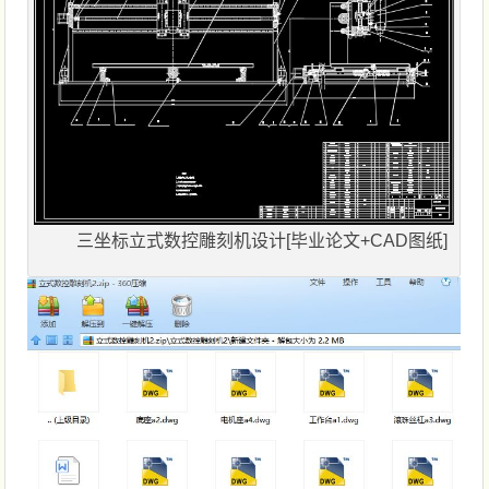
三坐标立式数控雕刻机设计[毕业论文+CAD图纸]