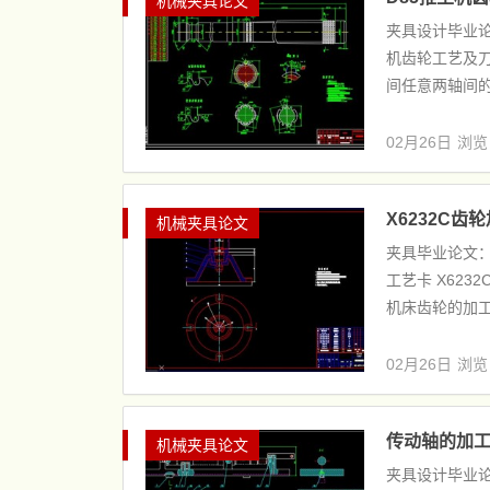
机械夹具论文
夹具设计毕业论文
机齿轮工艺及刀
间任意两轴间的
02月26日
浏览
X6232C齿
机械夹具论文
夹具毕业论文：
工艺卡 X623
机床齿轮的加工
02月26日
浏览
传动轴的加工
机械夹具论文
夹具设计毕业论