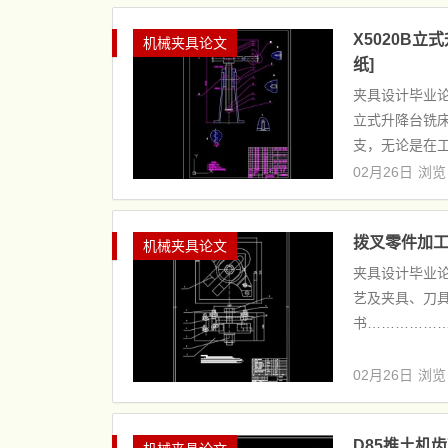
X5020B
机械夹具论文
纸]
夹具设计毕业论
立式升降台铣床
支，无论是在工
02月26日
浏览
拨叉零件加工
机械夹具论文
夹具设计毕业论
艺及夹具、刀
书………………
02月26日
浏览
D85推土机