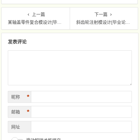
上一篇
下一篇
某轴盖零件复合模设计[毕业论文+CAD图纸]
斜齿轮注射模设计[毕业论文+CAD图纸]
文章导航
发表评论
*
昵称
*
邮箱
网址