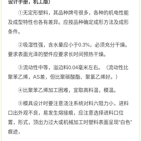
设计手册，机工版）
①无定形塑料，其品种牌号很多，各种的机电性能
及成型特性也各有差异。应按品种确定成形方法及成形
条件。
②吸湿性强，含水量应小于0.3%，必须充分干燥。
要求表面光泽的塑件应要求长时间预热干燥。
③流动性中等，溢边料0.04毫米左右。（流动性比
聚苯乙烯，AS差，但比聚碳酸酯、聚氯乙烯好。）
④比聚苯乙烯加工困难，宜取高料温，模温。
⑤模具设计时要注意浇注系统对料六阻力小，进料
口出外观不良，易发生熔接痕，应注意选择进料口位
置，形式，顶出力过大或机械加工时塑料表面呈现“白色”
痕迹，