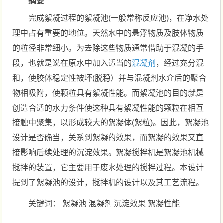
摘要
完成絮凝过程的絮凝池(一般常称反应池)，在净水处
理中占有重要的地位。天然水中的悬浮物质及肢体物质
的粒径非常细小。为去除这些物质通常借助于混凝的手
段，也就是说在原水中加入适当的
混凝剂
，经过充分混
和，使胶体稳定性被坏(脱稳）并与混凝剂水介后的聚合
物相吸附，使颗粒具有絮凝性能。而絮凝池的目的就是
创造合适的水力条件使这种具有絮凝性能的颗粒在相互
接触中聚集，以形成较大的絮凝体(絮粒)。因此，絮凝池
设计是否确当，关系到絮凝的效果，而絮凝的效果又直
接影响后续处理的沉淀效果。絮凝搅拌机是絮凝池机械
搅拌的装置，它主要用于废水处理的搅拌过程。本设计
提到了絮凝池的设计，搅拌机的设计以及其工艺流程。
关键词： 絮凝池 混凝剂 沉淀效果 絮凝性能