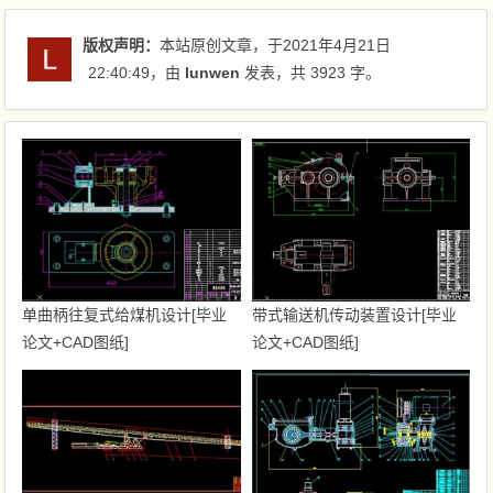
版权声明：
本站原创文章，于2021年4月21日
22:40:49
，由
lunwen
发表，共 3923 字。
单曲柄往复式给煤机设计[毕业
带式输送机传动装置设计[毕业
论文+CAD图纸]
论文+CAD图纸]