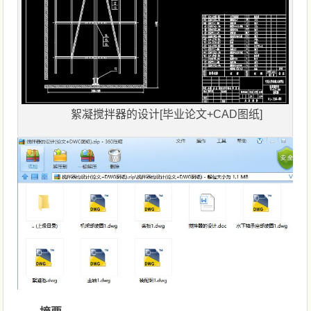
絮凝搅拌器的设计[毕业论文+CAD图纸]