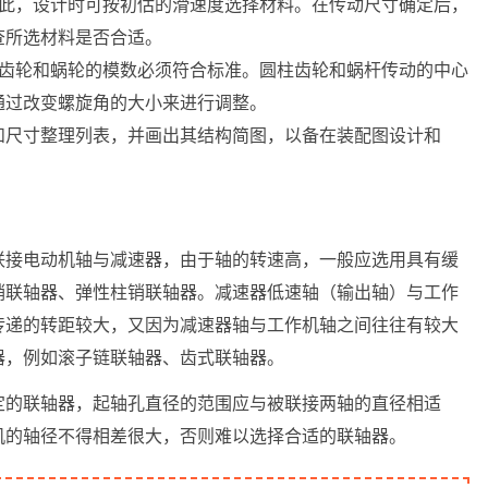
因此，设计时可按初估的滑速度选择材料。在传动尺寸确定后，
查所选材料是否合适。
。齿轮和蜗轮的模数必须符合标准。圆柱齿轮和蜗杆传动的中心
通过改变螺旋角的大小来进行调整。
和尺寸整理列表，并画出其结构简图，以备在装配图设计和
联接电动机轴与减速器，由于轴的转速高，一般应选用具有缓
销联轴器、弹性柱销联轴器。减速器低速轴（输出轴）与工作
传递的转距较大，又因为减速器轴与工作机轴之间往往有较大
器，例如滚子链联轴器、齿式联轴器。
定的联轴器，起轴孔直径的范围应与被联接两轴的直径相适
机的轴径不得相差很大，否则难以选择合适的联轴器。