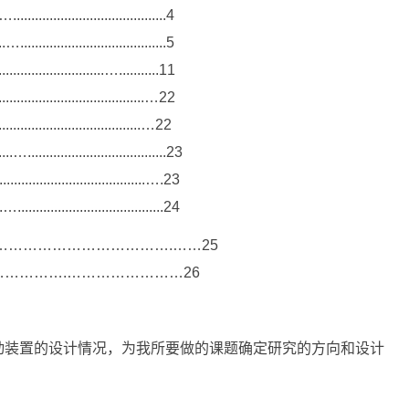
........................................4
......................................5
...........................…...........11
.....................................…22
....................................…22
.....................................23
...................................….23
.......................................24
……………………………….……25
………….……………………26
动装置的设计情况，为我所要做的课题确定研究的方向和设计