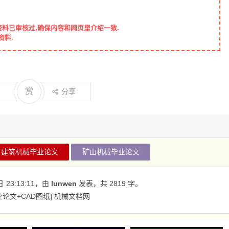
资料已审核过,确保内容和网页里介绍一致.
资料.
赏
分享
建筑机械毕业论文
矿山机械毕业论文
日
23:13:11
，由
lunwen
发表，共 2819 字。
论文+CAD图纸] 机械文档网