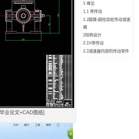
1 绪论
1.1 带传动
1.2圆锥-圆柱齿轮传动减速
器
2结构设计
2.1V带传动
2.2减速器内部的传动零件
毕业论文+CAD图纸]