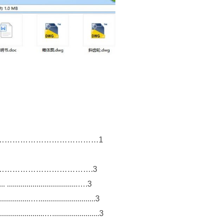
…………………………………1
……………………………….3
 ....................................….3
...….............................3
......…........................3