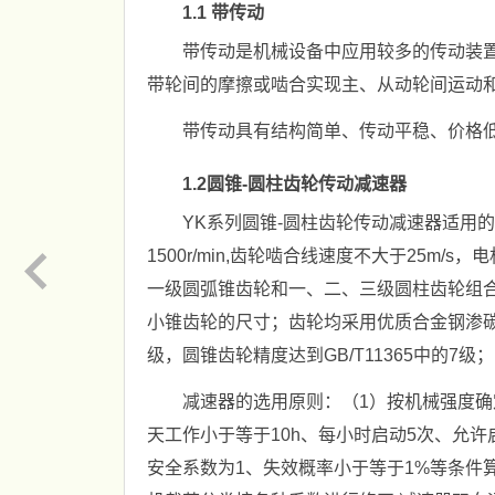
1.1 带传动
带传动是机械设备中应用较多的传动装
带轮间的摩擦或啮合实现主、从动轮间运动
带传动具有结构简单、传动平稳、价格
1.2圆锥-圆柱齿轮传动减速器
YK系列圆锥-圆柱齿轮传动减速器适用的
1500r/min,齿轮啮合线速度不大于25m
一级圆弧锥齿轮和一、二、三级圆柱齿轮组
小锥齿轮的尺寸；齿轮均采用优质合金钢渗碳淬
级，圆锥齿轮精度达到GB/T11365中的7级；
减速器的选用原则：（1）按机械强度确
天工作小于等于10h、每小时启动5次、允
安全系数为1、失效概率小于等于1%等条件