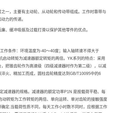
置之一，主要有主动轮、从动轮和传动带组成。工作时靠带与
和动力的传递。
低廉、缓冲吸振及过载打滑以保护其他零件的优点。
工作条件：环境温度为-40～40度；输入轴转速不得大于
/s，电机启动转矩为减速器额定转矩的两倍。YK系列的特点：采用
合，把锥齿轮作为高速级（四级减速器时作为第二级），以减
火、精加工而成，圆柱齿轮精度达到GB/T10095中的6
定减速器的规格。减速器的额定功率P1N 是按载荷平稳、每
许启动转矩为工作转矩的两倍、单向运转、单对齿轮的接触强度
算确定.当载荷性质不同，每天工作小时数不同时，应根据工作