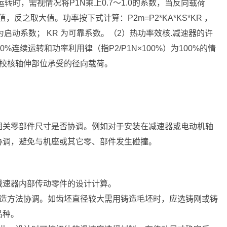
转时，需视情况将P1N乘上0.7～1.0的系数，当反向载荷
反之取大值。功率按下式计算：P2m=P2*KA*KS*KR ，
S 为启动系数； KR 为可靠系数。（2）热功率效核.减速器的许
%连续运转和功率利用律（指P2/P1N×100%）为100%的情
）校核轴伸部位承受的径向载荷。
相关零部件尺寸是否协调。例如对于安装在减速器或电动机轴
协调，避免与机座或其它零、部件发生碰撞。
减速器内部传动零件的设计计算。
制造方法协调。如齿坯直径较大需用铸造毛坯时，应选铸刚或铸
品种。