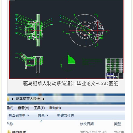
驱鸟稻草人制动系统设计[毕业论文+CAD图纸]