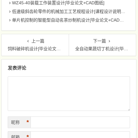
WZ45-40装载工作装置设计[毕业论文+CAD图纸]
低速级斜齿轮零件的机械加工工艺规程设计[课程设计说明书+CAD图纸]
单片机控制的智能型自动名茶炒制机设计[毕业论文+CAD图纸]
上一篇
下一篇
饲料破碎机设计[毕业论文+Solidworks模型+CAD图纸]
全自动果蔬切丁机设计[毕业论文+Solidworks模型+CAD图纸]
文章导航
发表评论
*
昵称
*
邮箱