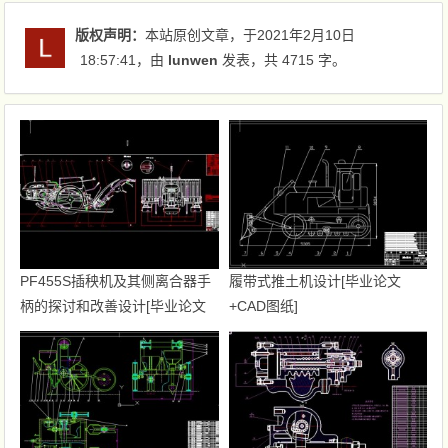
版权声明：
本站原创文章，于2021年2月10日
18:57:41
，由
lunwen
发表，共 4715 字。
PF455S插秧机及其侧离合器手
履带式推土机设计[毕业论文
柄的探讨和改善设计[毕业论文
+CAD图纸]
+CAD图纸]