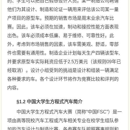
的、学生可以把自己假想设计人员。某一制造公司聘请
他们为其设计、制造和论证一辆用来评估该公司某一量
产项目的原型车。预期的销售市场是周末业余汽车比
赛。因此，该车必须在加速，制动和操控性能方面表现
出色。该车必须成本低廉、易于维修、可靠性好。此
外，考虑到市场销售的因素，该车需美观、舒适，零部
件也需要有通用性。制造企业计划每天生产四辆该型车,
并要求原型车实际耗资应低于2.5万美元（该规则09年已
经取消）。设计小组受到的挑战是设计和组装一辆满足
各种要求的车。各个设计环节将作为竞赛比较和评判的
内容。
§1.2 中国大学生方程式汽车简介
中国大学生方程式汽车大赛（简称“中国FSC”）是一
项由高等院校汽车工程或汽车相关专业在校学生组队参
加的汽车设计与制造比赛。各参赛车队按照赛事规则和