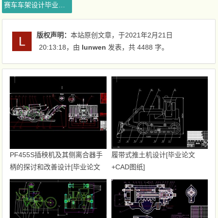
赛车车架设计毕业论文
版权声明：
本站原创文章，于2021年2月21日
20:13:18
，由
lunwen
发表，共 4488 字。
PF455S插秧机及其侧离合器手
履带式推土机设计[毕业论文
柄的探讨和改善设计[毕业论文
+CAD图纸]
+CAD图纸]