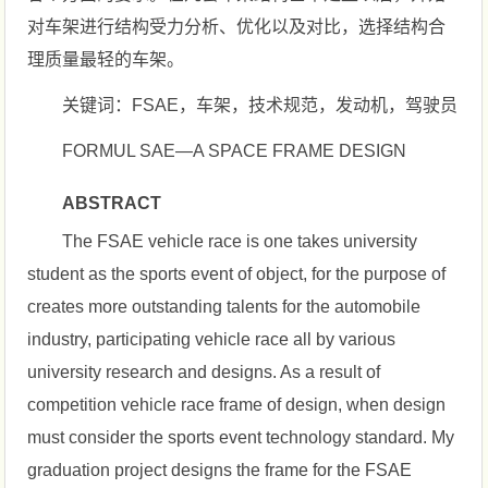
对车架进行结构受力分析、优化以及对比，选择结构合
理质量最轻的车架。
关键词：FSAE，车架，技术规范，发动机，驾驶员
FORMUL SAE—A SPACE FRAME DESIGN
ABSTRACT
The FSAE vehicle race is one takes university
student as the sports event of object, for the purpose of
creates more outstanding talents for the automobile
industry, participating vehicle race all by various
university research and designs. As a result of
competition vehicle race frame of design, when design
must consider the sports event technology standard. My
graduation project designs the frame for the FSAE