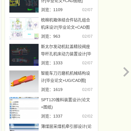
计[毕业论文+CAD图纸]
浏览：1109
02/07
梳棉机箱体结合件钻孔组合
机床设计[毕业论文+CAD图
纸]
浏览：963
02/07
斯太尔发动机缸盖精铰阀座
导杆孔机床动力装置设计[毕
业论文+CAD图纸]
浏览：1333
02/07
智能车刀刃磨机机械结构设
计[毕业论文+UG/CAD图]
浏览：1619
02/07
SPT120推料装置设计(论文
+图纸)
浏览：1337
02/02
薄煤层采煤机牵引部设计(论