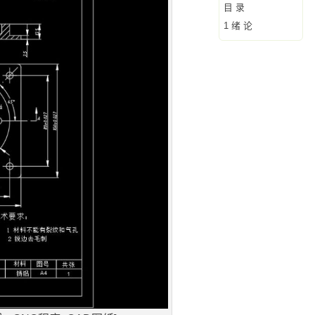
目 录
1 绪 论