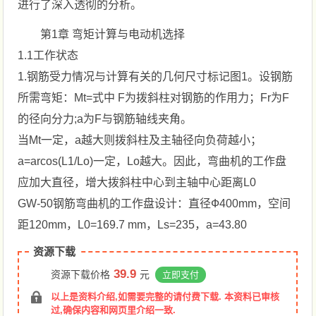
进行了深入透彻的分析。
第1章 弯矩计算与电动机选择
1.1工作状态
1.钢筋受力情况与计算有关的几何尺寸标记图1。设钢筋
所需弯矩：Mt=式中 F为拨斜柱对钢筋的作用力；Fr为F
的径向分力;a为F与钢筋轴线夹角。
当Mt一定，a越大则拨斜柱及主轴径向负荷越小；
a=arcos(L1/Lo)一定，Lo越大。因此，弯曲机的工作盘
应加大直径，增大拨斜柱中心到主轴中心距离L0
GW-50钢筋弯曲机的工作盘设计：直径Ф400mm，空间
距120mm，L0=169.7 mm，Ls=235，a=43.80
资源下载
39.9
资源下载价格
元
立即支付
以上是资料介绍,如需要完整的请付费下载. 本资料已审核
过,确保内容和网页里介绍一致.