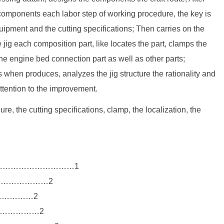
a components each labor step of working procedure, the key is
ipment and the cutting specifications; Then carries on the
 jig each composition part, like locates the part, clamps the
the engine bed connection part as well as other parts;
s when produces, analyzes the jig structure the rationality and
attention to the improvement.
e, the cutting specifications, clamp, the localization, the
…………………………1
…………………2
……………2
………………2