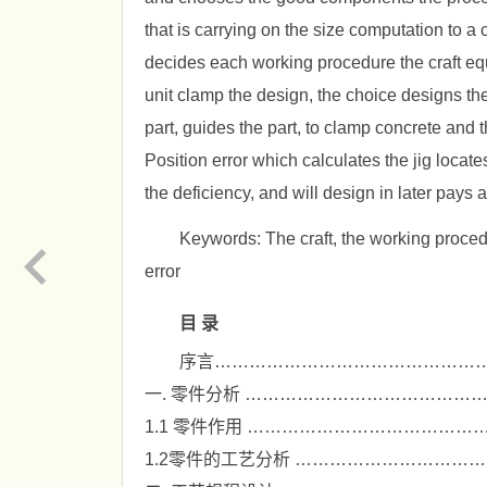
that is carrying on the size computation to 
decides each working procedure the craft equ
unit clamp the design, the choice designs the
part, guides the part, to clamp concrete and 
Position error which calculates the jig locate
the deficiency, and will design in later pays 
Keywords: The craft, the working procedur
error
目 录
序言………………………………………
一. 零件分析 …………………………………
1.1 零件作用 …………………………………
1.2零件的工艺分析 …………………………