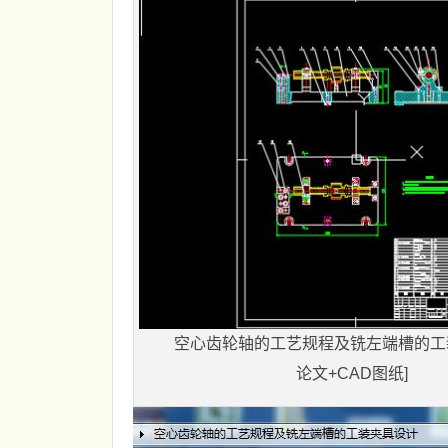
空心齿轮轴的工艺规程及铣左端槽的工
论文+CAD图纸]