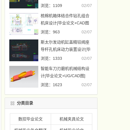
浏览：1109
02/07
梳棉机箱体结合件钻孔组合
机床设计[毕业论文+CAD图
纸]
浏览：963
02/07
斯太尔发动机缸盖精铰阀座
导杆孔机床动力装置设计[毕
业论文+CAD图纸]
浏览：1333
02/07
智能车刀刃磨机机械结构设
计[毕业论文+UG/CAD图]
浏览：1623
02/07
分类目录
数控毕业论文
机械夹具论文