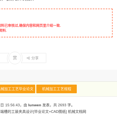
资料已审核过,确保内容和网页里介绍一致.
资料.
赏
分享
机械加工工艺毕业论文
机械加工工艺规程
6日
15:56:43
，由
lunwen
发表，共 2693 字。
槽的工装夹具设计[毕业论文+CAD图纸] 机械文档网