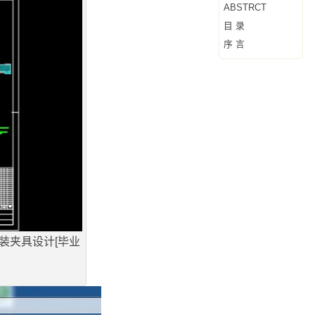
ABSTRCT
目 录
序 言
装夹具设计[毕业