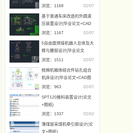
+CAD图纸]
浏览：1168
02/07
基于普通车床改造的外圆滚
压装置设计[毕业论文+CAD
图纸]
浏览：1167
02/07
5自由度焊接机器人总体及大
臂与腰部设计[毕业论文
+CAD图纸]
浏览：1511
02/07
梳棉机箱体结合件钻孔组合
机床设计[毕业论文+CAD图
纸]
浏览：963
02/07
SPT120推料装置设计(论文
+图纸)
浏览：1337
02/02
薄煤层采煤机牵引部设计(论
文+图纸)