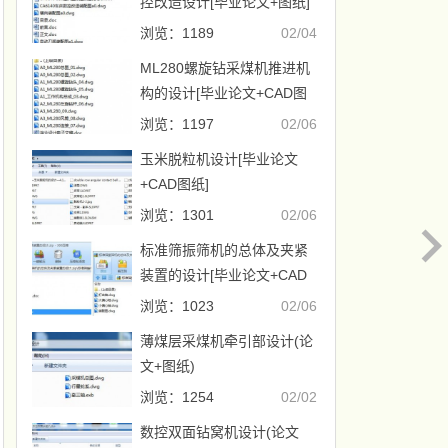
控改造设计[毕业论文+图纸]
浏览：1189
02/04
ML280螺旋钻采煤机推进机
构的设计[毕业论文+CAD图
纸]
浏览：1197
02/06
玉米脱粒机设计[毕业论文
+CAD图纸]
浏览：1301
02/06
标准筛振筛机的总体及夹紧
装置的设计[毕业论文+CAD
图纸]
浏览：1023
02/06
薄煤层采煤机牵引部设计(论
文+图纸)
浏览：1254
02/02
数控双面钻窝机设计(论文