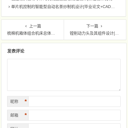
单片机控制的智能型自动名茶炒制机设计[毕业论文+CAD图纸]
上一篇
下一篇
梳棉机箱体组合机床总体设计[毕业论文+CAD图纸]
镗削动力头及其组件设计[毕业论文+CAD图纸]
文章导航
发表评论
*
昵称
*
邮箱