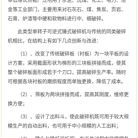
本低等优点被广泛地用于水泥、洗煤、化工、电力、冶
金等工业部门，主要用来对石灰石、煤、焦炭、页岩、
石膏、炉渣等中硬和软物料进行中、细破碎。
此类型单转子可逆式锤式破碎机与传统的同类破碎
机相比，在结构上有如下几点创新与改进：
（1）、改变了传统破碎板（衬板）为一块平板的设
计方案，采用截面形状为梯形的三块板拼接而成，使其
整个破碎板面形成若于个刀口，提高破碎生产率。随时
可根据各块衬板的磨损程度而单独更换，降低了成本。
（2）、筛板为两块拼接而成，提高其刚度，维修更
换方便；
（3）、设计了出料斗，使此破碎机既可用于较大规
模生产的自动出料，也可用于中小规模的人工出料；