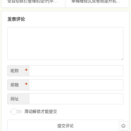
全自动铁钉整理机设计[毕业论文+Solidworks模型+CAD图纸]
单绳缠绕式双卷筒提升机设计[毕业论文+Solidworks模型+CAD图纸]
文章导航
发表评论
*
昵称
*
邮箱
网址
滑动解锁才能提交